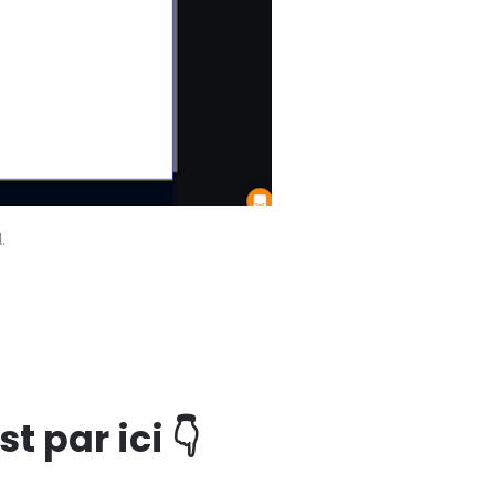
.
t par ici 👇