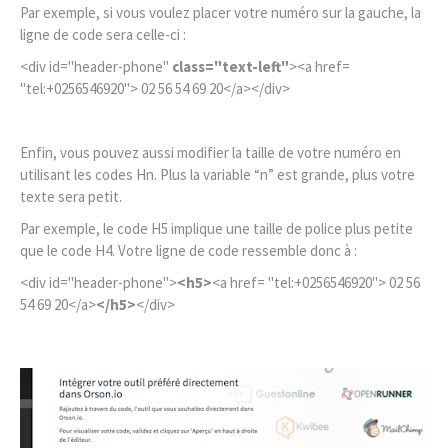
Par exemple, si vous voulez placer votre numéro sur la gauche, la
ligne de code sera celle-ci :
<div id="header-phone"
class="text-left"
><a href=
"tel:+0256546920"> 02 56 54 69 20</a></div>
Enfin, vous pouvez aussi modifier la taille de votre numéro en
utilisant les codes Hn. Plus la variable “n” est grande, plus votre
texte sera petit.
Par exemple, le code H5 implique une taille de police plus petite
que le code H4. Votre ligne de code ressemble donc à :
<div id="header-phone">
<h5>
<a href= "tel:+0256546920"> 02 56
54 69 20</a>
</h5>
</div>