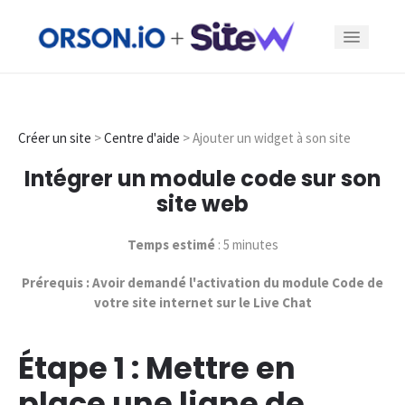
Fonctionnalités
Créer un site
>
Centre d'aide
> Ajouter un widget à son site
Offres
Intégrer un module code sur son
site web
Exemples
Temps estimé
: 5 minutes
Blog
Prérequis : Avoir demandé l'activation du module Code de
votre site internet sur le Live Chat
Se connecter
Étape 1 : Mettre en
Créer un site
place une ligne de