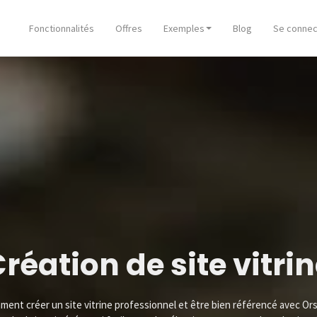
Fonctionnalités
Offres
Exemples
Blog
Se connec
réation de site vitri
mment
créer un site vitrine professionnel et être bien référencé
avec Or