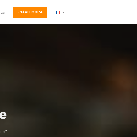
ter
Créer un site
ne
son?