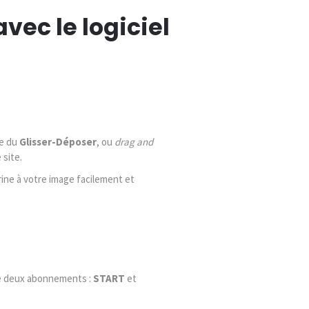
vec le logiciel
de du
Glisser-Déposer
, ou
drag and
 site.
rine à votre image facilement et
re deux abonnements :
START
et