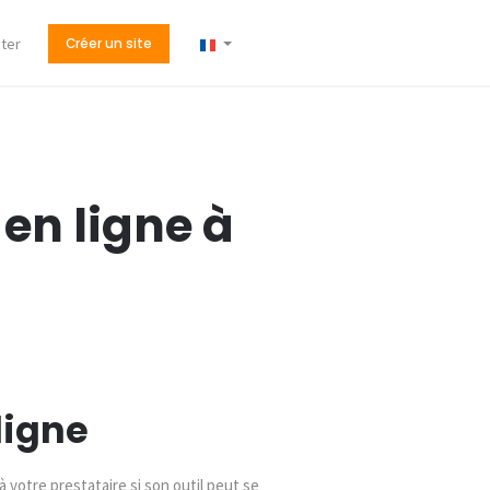
ter
Créer un site
 en ligne à
ligne
 votre prestataire si son outil peut se