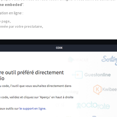
ame embeded
".
tion en ligne :
e page,
onnée par votre prestataire,