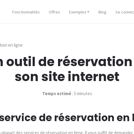
Fonctionnalités
Offres
Exemples
Blog
Se connec
tion en ligne
 outil de réservation
son site internet
Temps estimé
: 5 minutes
service de réservation en 
lupart des services de réservation en ligne. Il vous suffit de demander à