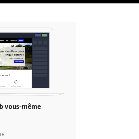
web vous-même
sé