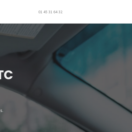
01 45 31 64 32
VTC
s.