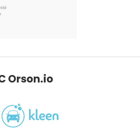
mité
e
TC Orson.io