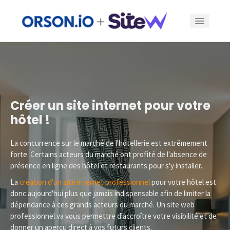
Fonctionnalités
Offres
Créer un site internet pour votre
hôtel !
Exemples
La concurrence sur le marché de l'hôtellerie est extrêmement
Blog
forte. Certains acteurs du marché ont profité de l'absence de
présence en ligne des hôtel et restaurants pour s'y installer.
La
création d'un site internet professionnel
pour votre hôtel est
Se connecter
donc aujourd'hui plus que jamais indispensable afin de limiter la
dépendance à ces grands acteurs du marché. Un site web
professionnel va vous permettre d'accroître votre visibilité et de
Créer un site
donner un aperçu direct à vos futurs clients.