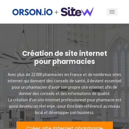
Fonctionnalités
Offres
Création de site internet
pour pharmacies
Exemples
Avec plus de 22 000 pharmacies en France et de nombreux sites
internet qui donnent des conseils de santé, il devient essentiel
Blog
pour un pharmacien d
'avoir son propre site internet afin de
donner des conseils
et des informations de qualité.
La
création d'un site internet professionnel
pour pharmacie est
Se connecter
aussi devenu un réel enjeu pour être bien référencé au niveau
local et développer son business.
Créer un site
Créer site internet pharmacie